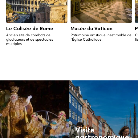
Le Colisée de Rome
Musée du Vatican
P
Ancien site de combats de
Patrimoine artistique inestimable de
C
gladiateurs et de spectacles
l'Église Catholique.
l
multiples
Visite
gastronomique