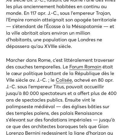
les plus anciennement habitées en continu au
monde. En 117 apr. J.-C., sous l'empereur Trajan,
l'Empire romain atteignait son apogée territoriale
— s'étendant de l'Écosse à la Mésopotamie — et
la ville abritait alors environ un million
d'habitants, une population que Londres ne
dépassera qu'au XVIIIe siècle.
Marcher dans Rome, c’est littéralement traverser
des couches temporelles. Le
Forum Romain
était
le cœur politique battant de la République dès le
VIIe siècle av. J.-C. ; le
Colisée
, achevé en 80 apr.
J.-C. sous l’empereur Titus, pouvait accueillir
jusqu’à 80 000 spectateurs et a offert plus de 400
ans de spectacles publics. Ensuite vint le
palimpseste médiéval — des églises bâties sur
des temples païens, des palais Renaissance
s’élevant sur des fondations impériales — jusqu’à
ce que des architectes baroques tels que Gian
Lorenzo Bernini redessinent la ligne d’horizon au