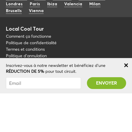
Londres
Paris
Ibiza
Valencia
Milan
Brusells
Vienna
Local Cool Tour
Comment ça fonctionne
Politique de confidentialité
Termes et conditions
Politique d'annulation
Inscrivez-vous à notre newsletter et bénéficiez d'une
Blog
+34 675 176 220
RÉDUCTION DE 5%
pour tout circuit.
À propos de nous
info@localcooltour.com
Vous avez été abonné avec succès ! Vous
FAQ
recevrez votre code promotionnel après avoir
FRA
Devenez guide
ENG
validé votre compte !
ESP
ITA
NED
© 2020 Local CoolTour. Tous les droits sont réservés.
POR