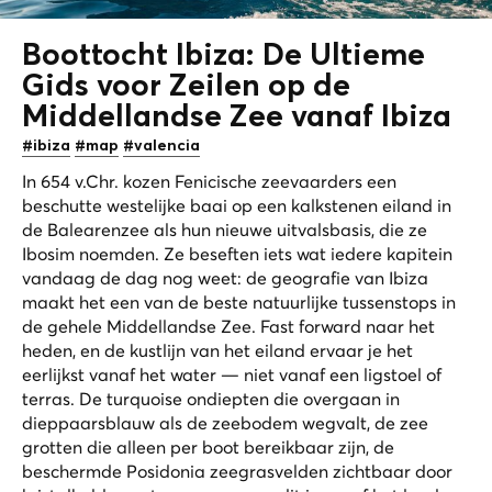
Boottocht Ibiza: De Ultieme
Gids voor Zeilen op de
Middellandse Zee
vanaf Ibiza
#ibiza
#map
#valencia
In 654 v.Chr. kozen Fenicische zeevaarders een
beschutte westelijke baai op een kalkstenen eiland in
de Balearenzee als hun nieuwe uitvalsbasis, die ze
Ibosim noemden. Ze beseften iets wat iedere kapitein
vandaag de dag nog weet: de geografie van Ibiza
maakt het een van de beste natuurlijke tussenstops in
de gehele Middellandse Zee. Fast forward naar het
heden, en de kustlijn van het eiland ervaar je het
eerlijkst vanaf het water — niet vanaf een ligstoel of
terras. De turquoise ondiepten die overgaan in
dieppaarsblauw als de zeebodem wegvalt, de zee
grotten die alleen per boot bereikbaar zijn, de
beschermde Posidonia zeegrasvelden zichtbaar door