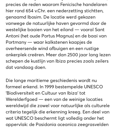
precies de reden waarom Fenicische handelaren
hier rond 654 v.Chr. een nederzetting stichtten,
genaamd Ibosim. De locatie werd gekozen
vanwege de natuurlijke haven gevormd door de
westelijke baaien van het eiland — vooral Sant
Antoni (het oude Portus Magnus) en de baai van
Portmany — waar kalkstenen kaapjes de
overheersende wind afbuigen en een rustige
ankerplek creëren. Meer dan 2500 jaar lang lezen
schepen de kustlijn van Ibiza precies zoals zeilers
dat vandaag doen.
Die lange maritieme geschiedenis wordt nu
formeel erkend. In 1999 bestempelde UNESCO
'Biodiversiteit en Cultuur van Ibiza' tot
Werelderfgoed — een van de weinige locaties
wereldwijd die zowel voor natuurlijke als culturele
criteria tegelijk die erkenning kreeg. Een deel van
wat UNESCO beschermt ligt volledig onder het
oppervlak: de Posidonia oceanica zeegrasvelden