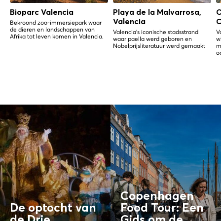
Bioparc Valencia
Playa de la Malvarrosa,
C
Valencia
C
Bekroond zoo-immersiepark waar
de dieren en landschappen van
Valencia's iconische stadsstrand
V
Afrika tot leven komen in Valencia.
waar paella werd geboren en
w
Nobelprijsliteratuur werd gemaakt
m
o
Copenhagen
De optocht van
Food Tour: Een
de Drie
Gids om de