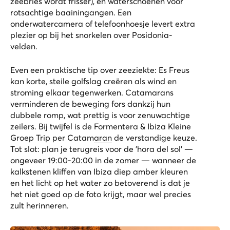
zeebries wordt frisser), en waterschoenen voor
rotsachtige baainingangen. Een
onderwatercamera of telefoonhoesje levert extra
plezier op bij het snorkelen over Posidonia-
velden.
Even een praktische tip over zeeziekte: Es Freus
kan korte, steile golfslag creëren als wind en
stroming elkaar tegenwerken. Catamarans
verminderen de beweging fors dankzij hun
dubbele romp, wat prettig is voor zenuwachtige
zeilers. Bij twijfel is de
Formentera & Ibiza Kleine
Groep Trip per Catamaran
de verstandige keuze.
Tot slot: plan je terugreis voor de 'hora del sol' —
ongeveer 19:00-20:00 in de zomer — wanneer de
kalkstenen kliffen van Ibiza diep amber kleuren
en het licht op het water zo betoverend is dat je
het niet goed op de foto krijgt, maar wel precies
zult herinneren.